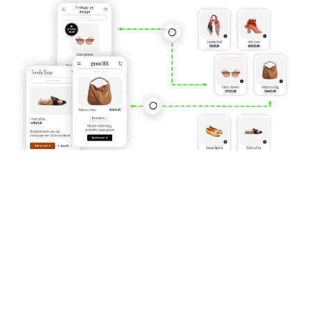
Automatische catalogus
imports en updates