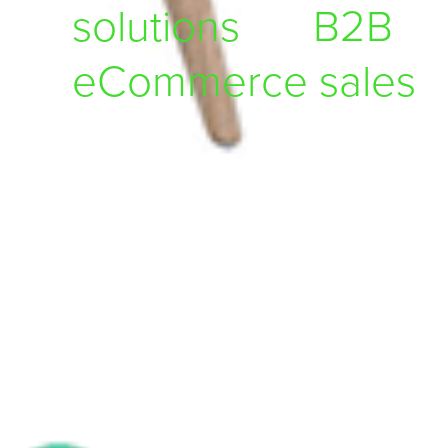
solutions
for
B2B
eCommerce sales