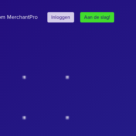
om MerchantPro
Inloggen
Aan de slag!