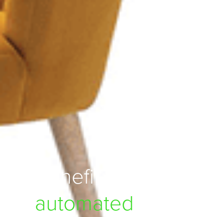
Benefit from
automated