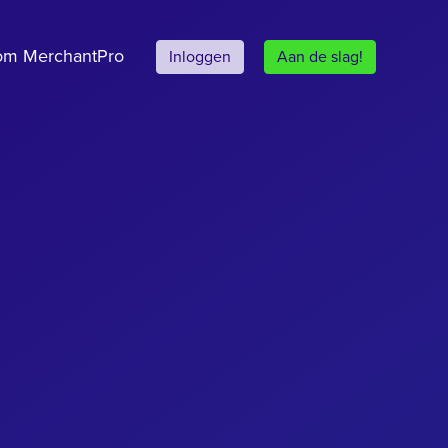
om MerchantPro
Inloggen
Aan de slag!