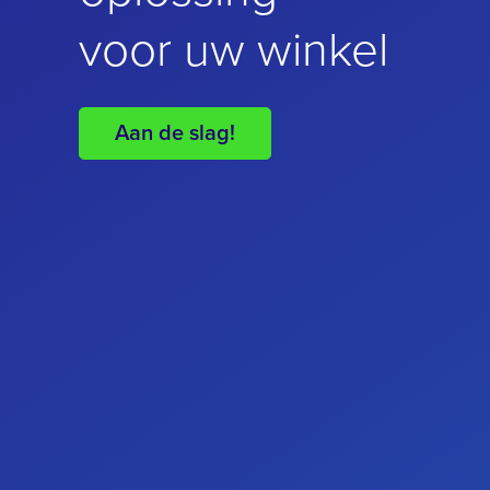
voor uw winkel
bedrijf
Aan de slag!
Aan de slag!